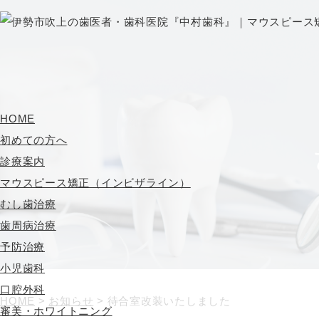
HOME
初めての方へ
診療案内
マウスピース矯正（インビザライン）
むし歯治療
歯周病治療
予防治療
小児歯科
口腔外科
HOME
>
お知らせ
>
待合室改装いたしました
審美・ホワイトニング