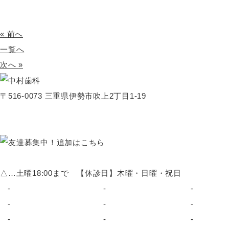
« 前へ
一覧へ
次へ »
〒516-0073 三重県伊勢市吹上2丁目1-19
△…土曜18:00まで 【休診日】木曜・日曜・祝日
HOME
マウスピース矯正
予防治療
初めての方へ
むし歯治療
入れ歯治
院長・スタッフ紹介
歯周病治療
インプラ