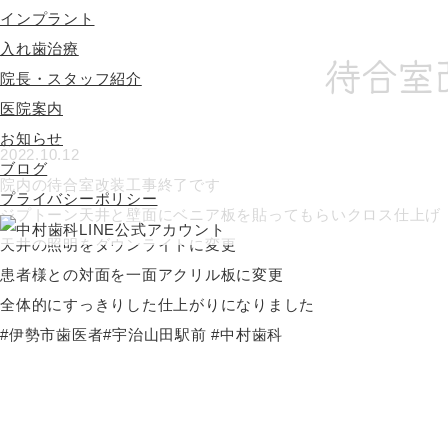
インプラント
入れ歯治療
待合室
院長・スタッフ紹介
医院案内
お知らせ
2022.10.12
ブログ
院内の待合室改装工事終了です
プライバシーポリシー
ジプトーン天井と壁面にベニア板を貼ってもらいクロス仕上げ
天井の照明をダウンライトに変更
患者様との対面を一面アクリル板に変更
全体的にすっきりした仕上がりになりました
#伊勢市歯医者#宇治山田駅前 #中村歯科